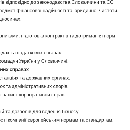
тів відповідно до законодавства Словаччини та ЄС.
предмет фінансової надійності та юридичної чистоти.
ідносинах.
никами, підготовка контрактів та дотримання норм
ндах та податкових органах.
омадян України у Словаччині.
вних справах
танціях та державних органах.
к та адміністративних спорів.
а захист корпоративних прав.
й та дозволів для ведення бізнесу.
ості компанії європейським нормам та стандартам.