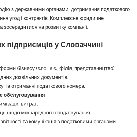
модію з державними органами, дотримання податкового
ня угод і контрактів. Комплексне юридичне
а зосередитися на розвитку компанії.
их підприємців у Словаччині
ми бізнесу (s.r.o., a.s., філія, представництво).
ідних дозвільних документів.
ку та отриманні податкового номера.
ке обслуговування
имізація витрат.
ції щодо міжнародного оподаткування.
звітності та комунікація з податковими органами.