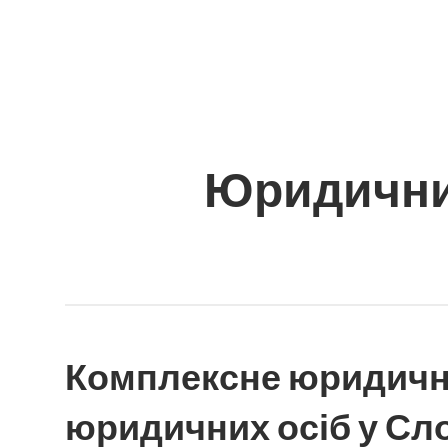
Skip
to
content
Юридичний
Комплексне юридичн
юридичних осіб у Сл