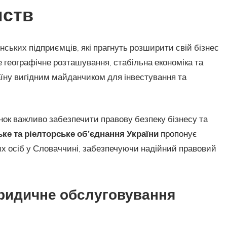
мств
ьких підприємців, які прагнуть розширити свій бізнес
е географічне розташування, стабільна економіка та
їну вигідним майданчиком для інвестування та
нок важливо забезпечити правову безпеку бізнесу та
ке та ріелторське об’єднання України
пропонує
 осіб у Словаччині, забезпечуючи надійний правовий
ридичне обслуговування