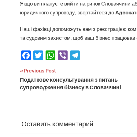
Якщо ви плануєте вийти на ринок Словаччини аб
юридичного супроводу, звертайтеся до
Адвокатс
Наші фахівці допоможуть вам з реєстрацією ком
та судовим захистом, щоб ваш бізнес працював 
Facebook
Twitter
WhatsApp
Viber
Telegram
Навігація
Previous Post
Податкове консультування з питань
записів
супроводження бізнесу в Словаччині
Оставить комментарий