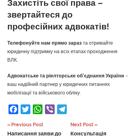
Захистіть свої права –
звертайтеся до
професійних адвокатів!
Телефонуйте нам прямо зараз
та отримайте
юридичну підтримку на всіх етапах проходження
ВЛК.
Адвокатське та ріелторське об’єднання України
–
ваш надійний партнер у юридичних питаннях
мобілізації та військового обліку.
Facebook
Twitter
WhatsApp
Viber
Telegram
Навігація
Previous Post
Next Post
Написання заяви до
Консультація