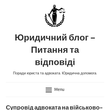
Skip
to
content
Юридичний блог –
Питання та
відповіді
Поради юриста та адвоката. Юридична допомога.
Menu
Супровід адвоката на військово-