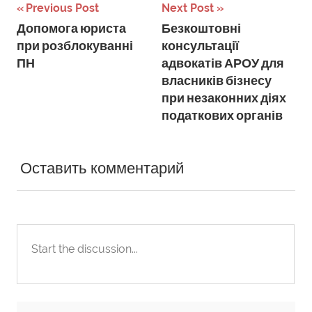
Навігація
Previous Post
Next Post
Допомога юриста
Безкоштовні
записів
при розблокуванні
консультації
ПН
адвокатів АРОУ для
власників бізнесу
при незаконних діях
податкових органів
Оставить комментарий