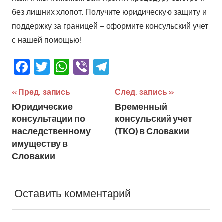
без лишних хлопот. Получите юридическую защиту и
поддержку за границей – оформите консульский учет
с нашей помощью!
Facebook
Twitter
WhatsApp
Viber
Telegram
Навигация
Пред. запись
След. запись
Юридические
Временный
по
консультации по
консульский учет
записям
наследственному
(ТКО) в Словакии
имуществу в
Словакии
Оставить комментарий