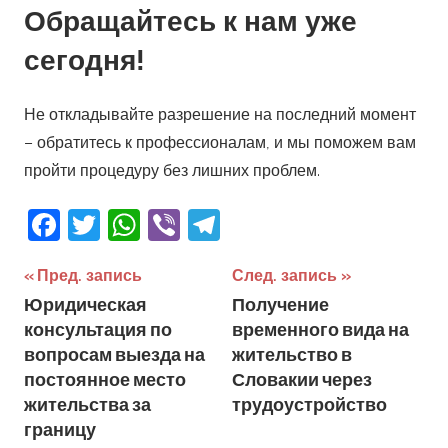
Обращайтесь к нам уже
сегодня!
Не откладывайте разрешение на последний момент
– обратитесь к профессионалам, и мы поможем вам
пройти процедуру без лишних проблем.
Facebook
Twitter
WhatsApp
Viber
Telegram
Навигация
Пред. запись
След. запись
Юридическая
Получение
по
консультация по
временного вида на
записям
вопросам выезда на
жительство в
постоянное место
Словакии через
жительства за
трудоустройство
границу