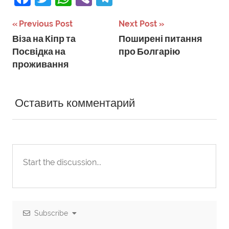
Навігація
Previous Post
Next Post
Віза на Кіпр та
Поширені питання
записів
Посвідка на
про Болгарію
проживання
Оставить комментарий
Subscribe